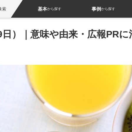
基本
事例
検索
から探す
から探す
29日）｜意味や由来・広報PR