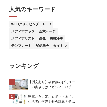
人気のキーワード
WEBクリッピング
btoB
メディアフック
企業ページ
メディアリスト
画像
掲載基準
テンプレート
配信機会
タイトル
ランキング
【例文あり】会食後のお礼メー
ルの書き方は？ビジネス相手に
好印象を与えるマナーとポイン
家電から、米、ロボットまで。
トを解説
生活者の不満や社会課題を解決
するビジネスの伝え方｜アイリ