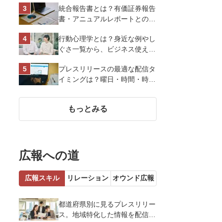
統合報告書とは？有価証券報告
スオーヤマ株式会社
書・アニュアルレポートとの違
い、作り方など基礎知識を解説
行動心理学とは？身近な例やし
ぐさ一覧から、ビジネス使える
13選を解説
プレスリリースの最適な配信タ
イミングは？曜日・時間・時期
を戦略的に決定して効果を最大
化させよう
もっとみる
広報への道
広報スキル
リレーション
オウンド広報
都道府県別に見るプレスリリー
ス。地域特化した情報を配信す