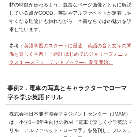
材の特徴が伝わるよう、豊富なページ画像とともに解説
している点がGOOD。英語やアルファベットが定着しや
すくなる理論にも触れながら、本書ならではの魅力を訴
求しています。
参考：
英語学習のスタートに最適！英語の音と文字の関
係を楽しく学習！『新訂 はじめてのジョリーフォニッ
クス１ ―ステューデントブック―』発売開始。
事例2．電車の写真とキャラクターでローマ
字を学ぶ英語ドリル
株式会社日本能率協会マネジメントセンター（JMAM）
は、小学1～6年生向けの教材『電車で楽しく小学英語ド
リル アルファベット・ローマ字』を発刊し、プレスリ