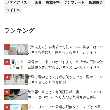
メディアリスト
画像
掲載基準
テンプレート
配信機会
タイトル
ランキング
【例文あり】会食後のお礼メールの書き方は？ビ
ジネス相手に好印象を与えるマナーとポイントを
解説
家電から、米、ロボットまで。生活者の不満や社
会課題を解決するビジネスの伝え方｜アイリスオ
ーヤマ株式会社
行動心理学とは？身近な例やしぐさ一覧から、ビ
ジネス使える13選を解説
統合報告書とは？有価証券報告書・アニュアルレ
ポートとの違い、作り方など基礎知識を解説
プレスリリースの最適な配信タイミングは？曜