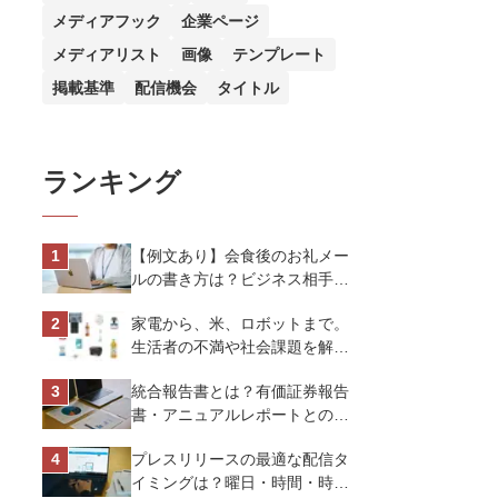
メディアフック
企業ページ
メディアリスト
画像
テンプレート
掲載基準
配信機会
タイトル
ランキング
【例文あり】会食後のお礼メー
ルの書き方は？ビジネス相手に
好印象を与えるマナーとポイン
家電から、米、ロボットまで。
トを解説
生活者の不満や社会課題を解決
するビジネスの伝え方｜アイリ
統合報告書とは？有価証券報告
スオーヤマ株式会社
書・アニュアルレポートとの違
い、作り方など基礎知識を解説
プレスリリースの最適な配信タ
イミングは？曜日・時間・時期