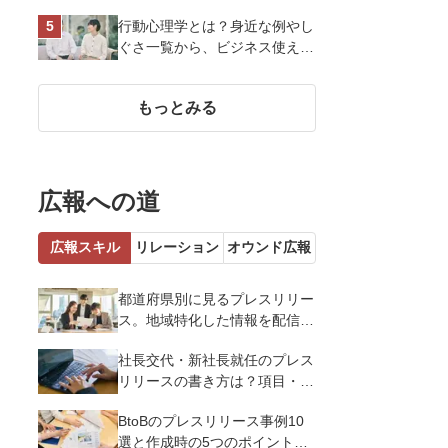
を戦略的に決定して効果を最大
行動心理学とは？身近な例やし
化させよう
ぐさ一覧から、ビジネス使える
13選を解説
もっとみる
広報への道
広報スキル
リレーション
オウンド広報
都道府県別に見るプレスリリー
ス。地域特化した情報を配信す
るメリットとコツを解説
社長交代・新社長就任のプレス
リリースの書き方は？項目・ポ
イント・事例を紹介
BtoBのプレスリリース事例10
選と作成時の5つのポイントを