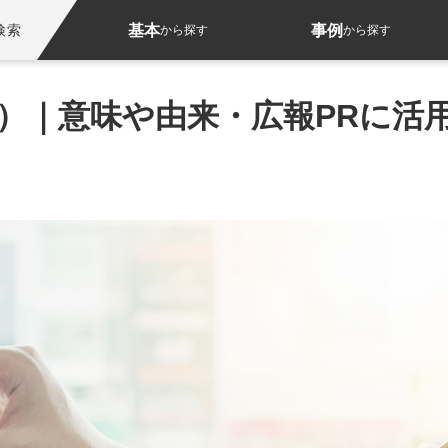
基本
事例
検索
から探す
から探す
日）｜意味や由来・広報PRに活