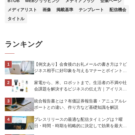
BTOB
WEBクリッピング
メディアフック
企業ページ
メディアリスト
画像
掲載基準
テンプレート
配信機会
タイトル
ランキング
【例文あり】会食後のお礼メールの書き方は？ビ
ジネス相手に好印象を与えるマナーとポイントを
解説
家電から、米、ロボットまで。生活者の不満や社
会課題を解決するビジネスの伝え方｜アイリスオ
ーヤマ株式会社
統合報告書とは？有価証券報告書・アニュアルレ
ポートとの違い、作り方など基礎知識を解説
プレスリリースの最適な配信タイミングは？曜
日・時間・時期を戦略的に決定して効果を最大化
させよう