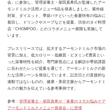
会」に参加し、管理栄養士・柴田真希氏が監修したアー
モンドミルク活用メニュー6品を発表しました。紫外線
対策、ダイエット、季節バテといった春夏特有の悩みに
着目し、ドリンクやスープなどを提案。渋谷のタイ料理
店「CHOMPOO」とのコラボメニュー展開も実施して
います。
プレスリリースでは、拡大するアーモンドミルク市場の
背景に加え、低カロリー・低糖質・ビタミンE豊富とい
った栄養特性を紹介。専門家視点による解説や季節課題
に合わせたレシピ提案を通じて、アーモンドミルクの新
たな活用シーンを発信しています。記念日との直接的な
連動ではないものの、健康・美容文脈からアーモンドミ
ルクの魅力を伝えている参考事例です。
参考：
管理栄養士・柴田真希が「春夏の３大お悩みケア
アーモンドミルクメニュー発表会」に登壇