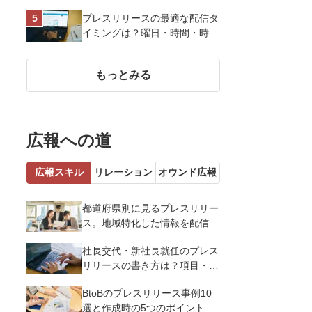
13選を解説
プレスリリースの最適な配信タ
イミングは？曜日・時間・時期
を戦略的に決定して効果を最大
化させよう
もっとみる
広報への道
広報スキル
リレーション
オウンド広報
都道府県別に見るプレスリリー
ス。地域特化した情報を配信す
るメリットとコツを解説
社長交代・新社長就任のプレス
リリースの書き方は？項目・ポ
イント・事例を紹介
BtoBのプレスリリース事例10
選と作成時の5つのポイントを