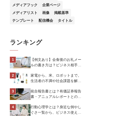
メディアフック
企業ページ
メディアリスト
画像
掲載基準
テンプレート
配信機会
タイトル
ランキング
【例文あり】会食後のお礼メー
ルの書き方は？ビジネス相手に
好印象を与えるマナーとポイン
家電から、米、ロボットまで。
トを解説
生活者の不満や社会課題を解決
するビジネスの伝え方｜アイリ
統合報告書とは？有価証券報告
スオーヤマ株式会社
書・アニュアルレポートとの違
い、作り方など基礎知識を解説
行動心理学とは？身近な例やし
ぐさ一覧から、ビジネス使える