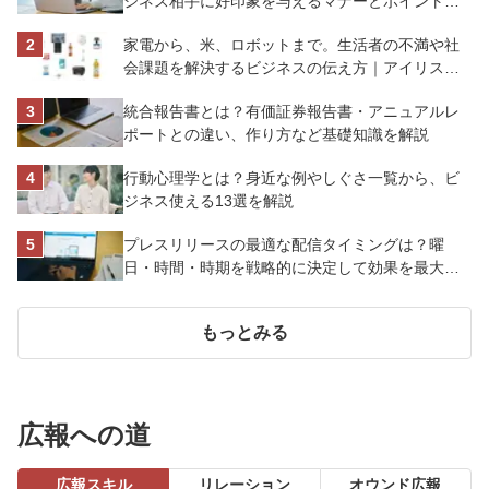
ジネス相手に好印象を与えるマナーとポイントを
解説
家電から、米、ロボットまで。生活者の不満や社
会課題を解決するビジネスの伝え方｜アイリスオ
ーヤマ株式会社
統合報告書とは？有価証券報告書・アニュアルレ
ポートとの違い、作り方など基礎知識を解説
行動心理学とは？身近な例やしぐさ一覧から、ビ
ジネス使える13選を解説
プレスリリースの最適な配信タイミングは？曜
日・時間・時期を戦略的に決定して効果を最大化
させよう
もっとみる
広報への道
広報スキル
リレーション
オウンド広報