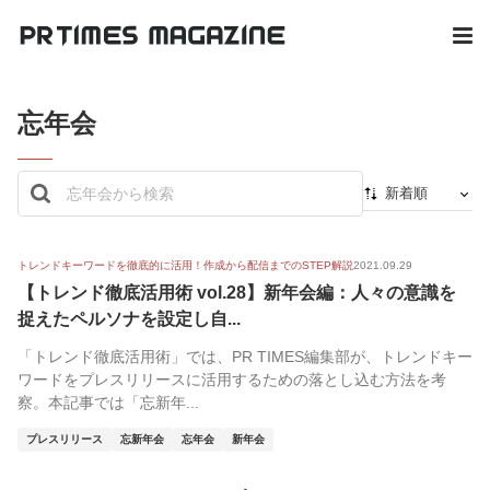
忘年会
新着順
新着順
最初から
トレンドキーワードを徹底的に活用！作成から配信までのSTEP解説
2021.09.29
【トレンド徹底活用術 vol.28】新年会編：人々の意識を
人気順
捉えたペルソナを設定し自...
「トレンド徹底活用術」では、PR TIMES編集部が、トレンドキー
ワードをプレスリリースに活用するための落とし込む方法を考
察。本記事では「忘新年...
プレスリリース
忘新年会
忘年会
新年会