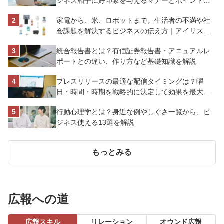
ジネス相手に好印象を与えるマナーとポイントを
解説
家電から、米、ロボットまで。生活者の不満や社
会課題を解決するビジネスの伝え方｜アイリスオ
ーヤマ株式会社
統合報告書とは？有価証券報告書・アニュアルレ
ポートとの違い、作り方など基礎知識を解説
プレスリリースの最適な配信タイミングは？曜
日・時間・時期を戦略的に決定して効果を最大化
させよう
行動心理学とは？身近な例やしぐさ一覧から、ビ
ジネス使える13選を解説
もっとみる
広報への道
広報スキル
リレーション
オウンド広報