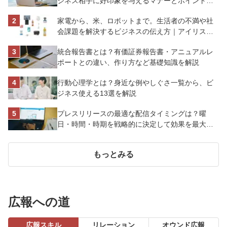
ジネス相手に好印象を与えるマナーとポイントを
解説
家電から、米、ロボットまで。生活者の不満や社
会課題を解決するビジネスの伝え方｜アイリスオ
ーヤマ株式会社
統合報告書とは？有価証券報告書・アニュアルレ
ポートとの違い、作り方など基礎知識を解説
行動心理学とは？身近な例やしぐさ一覧から、ビ
ジネス使える13選を解説
プレスリリースの最適な配信タイミングは？曜
日・時間・時期を戦略的に決定して効果を最大化
させよう
もっとみる
広報への道
広報スキル
リレーション
オウンド広報