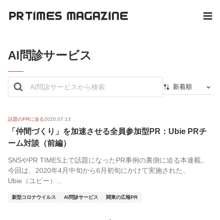
AI問診サービス
新着順
新着順
最初から
話題のPRに迫る
2020.07.13
「仲間づくり」を加速させる全員参加型PR：Ubie PRチ
人気順
ーム対談（前編）
SNSやPR TIMES上で話題になったPR事例の裏側に迫る本連載。
今回は、2020年4月中旬から6月初旬にかけて実施された、
Ubie（ユビー）...
新型コロナウイルス
AI問診サービス
関東の広報PR