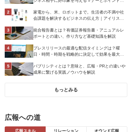
ジネス相手に好印象を与えるマナーとポイントを
解説
家電から、米、ロボットまで。生活者の不満や社
会課題を解決するビジネスの伝え方｜アイリスオ
ーヤマ株式会社
統合報告書とは？有価証券報告書・アニュアルレ
ポートとの違い、作り方など基礎知識を解説
プレスリリースの最適な配信タイミングは？曜
日・時間・時期を戦略的に決定して効果を最大化
させよう
パブリシティとは？意味と、広報・PRとの違いや
成果に繋げる実践ノウハウを解説
もっとみる
広報への道
広報スキル
リレーション
オウンド広報