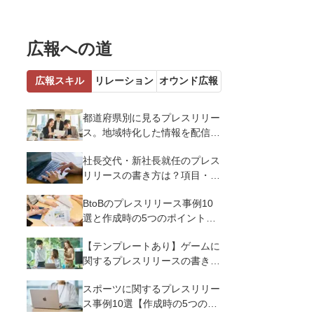
広報への道
広報スキル
リレーション
オウンド広報
都道府県別に見るプレスリリー
ス。地域特化した情報を配信す
るメリットとコツを解説
社長交代・新社長就任のプレス
リリースの書き方は？項目・ポ
イント・事例を紹介
BtoBのプレスリリース事例10
選と作成時の5つのポイントを
解説
【テンプレートあり】ゲームに
関するプレスリリースの書き方
｜3つのポイントと事例を解説
スポーツに関するプレスリリー
ス事例10選【作成時の5つのポ