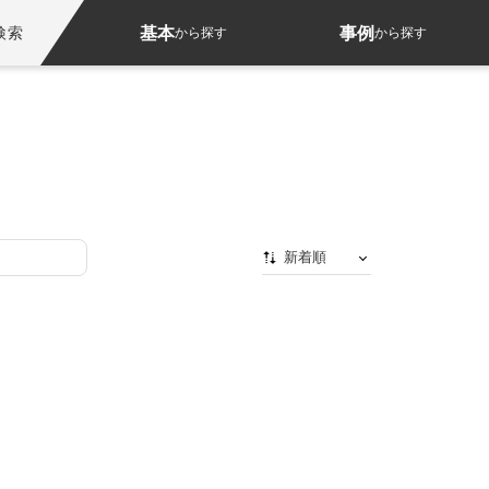
基本
事例
検索
から探す
から探す
新着順
新着順
最初から
人気順