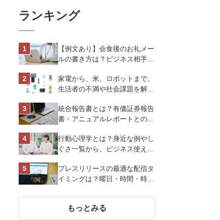
ランキング
【例文あり】会食後のお礼メー
ルの書き方は？ビジネス相手に
好印象を与えるマナーとポイン
家電から、米、ロボットまで。
トを解説
生活者の不満や社会課題を解決
するビジネスの伝え方｜アイリ
統合報告書とは？有価証券報告
スオーヤマ株式会社
書・アニュアルレポートとの違
い、作り方など基礎知識を解説
行動心理学とは？身近な例やし
ぐさ一覧から、ビジネス使える
13選を解説
プレスリリースの最適な配信タ
イミングは？曜日・時間・時期
を戦略的に決定して効果を最大
化させよう
もっとみる