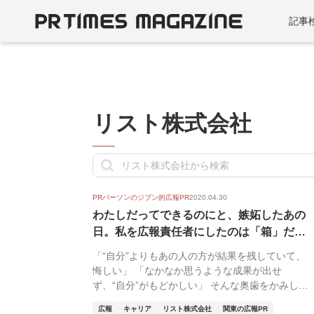
記事
リスト株式会社
PRパーソンのジブン的広報PR
2020.04.30
わたしだってできるのにと、嫉妬したあの
日。私を広報責任者にしたのは「箱」だっ
た──...
「“自分”よりもあの人の方が結果を残していて、
悔しい」 「なかなか思うような成果が出せ
ず、“自分”がもどかしい」 そんな奥歯をかみしめ
る経験を経...
広報
キャリア
リスト株式会社
関東の広報PR