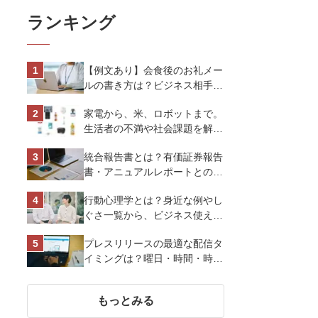
ランキング
【例文あり】会食後のお礼メー
ルの書き方は？ビジネス相手に
好印象を与えるマナーとポイン
家電から、米、ロボットまで。
トを解説
生活者の不満や社会課題を解決
するビジネスの伝え方｜アイリ
統合報告書とは？有価証券報告
スオーヤマ株式会社
書・アニュアルレポートとの違
い、作り方など基礎知識を解説
行動心理学とは？身近な例やし
ぐさ一覧から、ビジネス使える
13選を解説
プレスリリースの最適な配信タ
イミングは？曜日・時間・時期
を戦略的に決定して効果を最大
化させよう
もっとみる