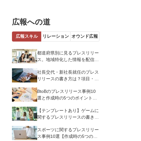
広報への道
広報スキル
リレーション
オウンド広報
都道府県別に見るプレスリリー
ス。地域特化した情報を配信す
るメリットとコツを解説
社長交代・新社長就任のプレス
リリースの書き方は？項目・ポ
イント・事例を紹介
BtoBのプレスリリース事例10
選と作成時の5つのポイントを
解説
【テンプレートあり】ゲームに
関するプレスリリースの書き方
｜3つのポイントと事例を解説
スポーツに関するプレスリリー
ス事例10選【作成時の5つのポ