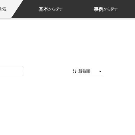
基本
事例
検索
から探す
から探す
新着順
新着順
最初から
人気順