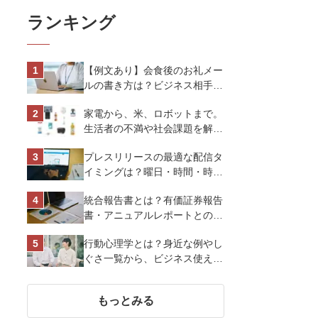
ランキング
【例文あり】会食後のお礼メー
ルの書き方は？ビジネス相手に
好印象を与えるマナーとポイン
家電から、米、ロボットまで。
トを解説
生活者の不満や社会課題を解決
するビジネスの伝え方｜アイリ
プレスリリースの最適な配信タ
スオーヤマ株式会社
イミングは？曜日・時間・時期
を戦略的に決定して効果を最大
統合報告書とは？有価証券報告
化させよう
書・アニュアルレポートとの違
い、作り方など基礎知識を解説
行動心理学とは？身近な例やし
ぐさ一覧から、ビジネス使える
13選を解説
もっとみる