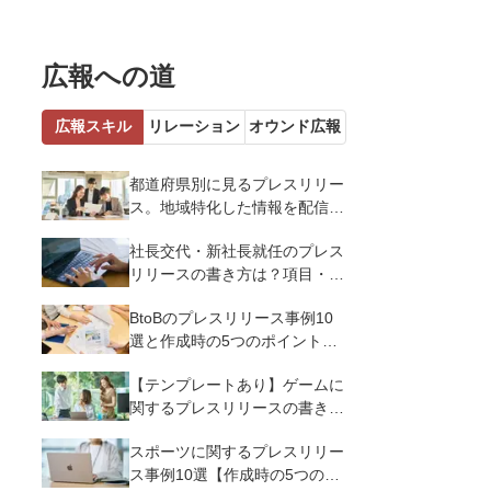
広報への道
広報スキル
リレーション
オウンド広報
都道府県別に見るプレスリリー
ス。地域特化した情報を配信す
るメリットとコツを解説
社長交代・新社長就任のプレス
リリースの書き方は？項目・ポ
イント・事例を紹介
BtoBのプレスリリース事例10
選と作成時の5つのポイントを
解説
【テンプレートあり】ゲームに
関するプレスリリースの書き方
｜3つのポイントと事例を解説
スポーツに関するプレスリリー
ス事例10選【作成時の5つのポ