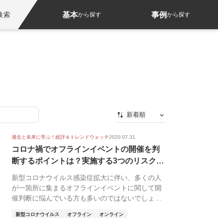
基本
事例
検索
から探す
から探す
新着順
新着順
過去と未来に学ぶ！総評＆トレンドウォッチ
2020.07.31
最初から
コロナ禍でオフラインイベントの開催を判
断するポイントは？実施する3つのリスクと
人気順
代替...
新型コロナウイルス感染症拡大に伴い、多くの人
が一箇所に集まるオフラインイベントに関して開
催判断に悩んでいる方も多いのではないでしょう
か。 今回は...
新型コロナウイルス
オフライン
オンライン