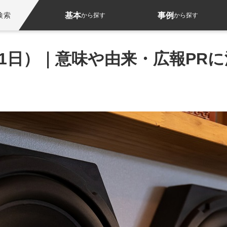
基本
事例
検索
から探す
から探す
1日）｜意味や由来・広報PR