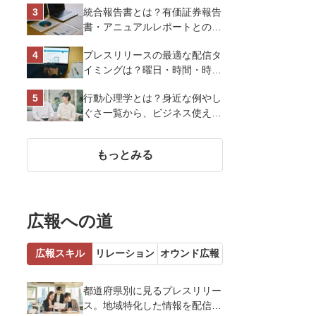
統合報告書とは？有価証券報告
スオーヤマ株式会社
書・アニュアルレポートとの違
い、作り方など基礎知識を解説
プレスリリースの最適な配信タ
イミングは？曜日・時間・時期
を戦略的に決定して効果を最大
行動心理学とは？身近な例やし
化させよう
ぐさ一覧から、ビジネス使える
13選を解説
もっとみる
広報への道
広報スキル
リレーション
オウンド広報
都道府県別に見るプレスリリー
ス。地域特化した情報を配信す