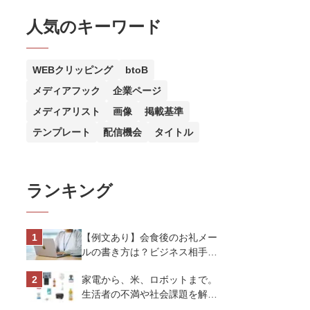
人気のキーワード
WEBクリッピング
btoB
メディアフック
企業ページ
メディアリスト
画像
掲載基準
テンプレート
配信機会
タイトル
ランキング
【例文あり】会食後のお礼メー
ルの書き方は？ビジネス相手に
好印象を与えるマナーとポイン
家電から、米、ロボットまで。
トを解説
生活者の不満や社会課題を解決
するビジネスの伝え方｜アイリ