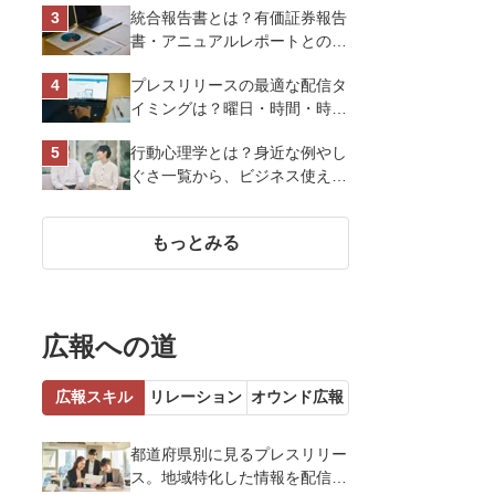
統合報告書とは？有価証券報告
スオーヤマ株式会社
書・アニュアルレポートとの違
い、作り方など基礎知識を解説
プレスリリースの最適な配信タ
イミングは？曜日・時間・時期
を戦略的に決定して効果を最大
行動心理学とは？身近な例やし
化させよう
ぐさ一覧から、ビジネス使える
13選を解説
もっとみる
広報への道
広報スキル
リレーション
オウンド広報
都道府県別に見るプレスリリー
ス。地域特化した情報を配信す