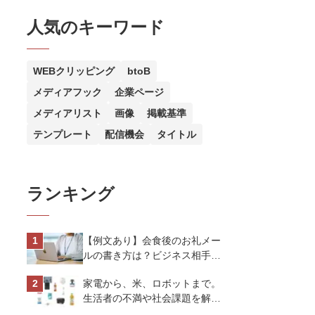
人気のキーワード
WEBクリッピング
btoB
メディアフック
企業ページ
メディアリスト
画像
掲載基準
テンプレート
配信機会
タイトル
ランキング
【例文あり】会食後のお礼メー
ルの書き方は？ビジネス相手に
好印象を与えるマナーとポイン
家電から、米、ロボットまで。
トを解説
生活者の不満や社会課題を解決
するビジネスの伝え方｜アイリ