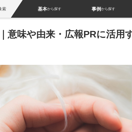
基本
事例
検索
から探す
から探す
）｜意味や由来・広報PRに活用