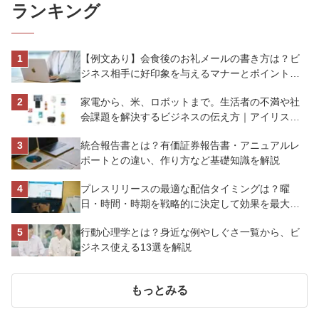
ランキング
【例文あり】会食後のお礼メールの書き方は？ビ
ジネス相手に好印象を与えるマナーとポイントを
解説
家電から、米、ロボットまで。生活者の不満や社
会課題を解決するビジネスの伝え方｜アイリスオ
ーヤマ株式会社
統合報告書とは？有価証券報告書・アニュアルレ
ポートとの違い、作り方など基礎知識を解説
プレスリリースの最適な配信タイミングは？曜
日・時間・時期を戦略的に決定して効果を最大化
させよう
行動心理学とは？身近な例やしぐさ一覧から、ビ
ジネス使える13選を解説
もっとみる