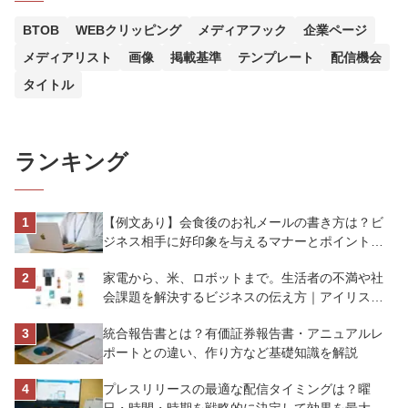
BTOB
WEBクリッピング
メディアフック
企業ページ
メディアリスト
画像
掲載基準
テンプレート
配信機会
タイトル
ランキング
【例文あり】会食後のお礼メールの書き方は？ビ
ジネス相手に好印象を与えるマナーとポイントを
解説
家電から、米、ロボットまで。生活者の不満や社
会課題を解決するビジネスの伝え方｜アイリスオ
ーヤマ株式会社
統合報告書とは？有価証券報告書・アニュアルレ
ポートとの違い、作り方など基礎知識を解説
プレスリリースの最適な配信タイミングは？曜