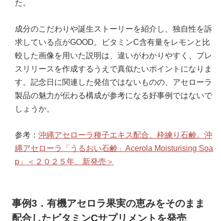
た。
成分のこだわりや誕生ストーリーを紹介し、独自性を訴
求している点がGOOD。ビタミンC含有量をレモンと比
較した画像を用いた説明は、違いがわかりやすく、プレ
スリリースを作成するうえで真似たいポイントになりま
す。記念日に関連した発信ではないものの、アセローラ
製品の魅力が伝わる構成が参考になる好事例ではないで
しょうか。
参考：
沖縄アセローラ種子エキス配合、枠練り石鹸。沖
縄アセローラ「うるおい石鹸」Acerola Moisturising Soa
p」＜２０２５年、新発売＞
事例3．有機アセロラ果実の恵みをそのまま
配合したビタミンCサプリメントを発売