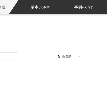
基本
事例
検索
から探す
から探す
新着順
新着順
最初から
人気順