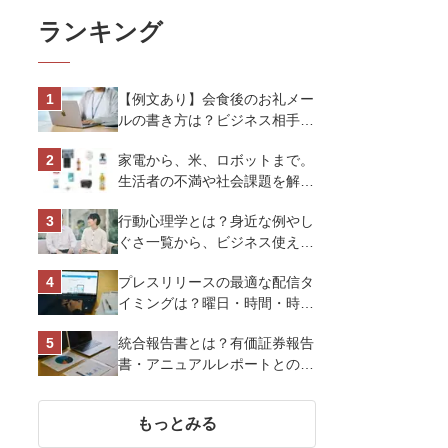
ランキング
【例文あり】会食後のお礼メー
ルの書き方は？ビジネス相手に
好印象を与えるマナーとポイン
家電から、米、ロボットまで。
トを解説
生活者の不満や社会課題を解決
するビジネスの伝え方｜アイリ
行動心理学とは？身近な例やし
スオーヤマ株式会社
ぐさ一覧から、ビジネス使える
13選を解説
プレスリリースの最適な配信タ
イミングは？曜日・時間・時期
を戦略的に決定して効果を最大
統合報告書とは？有価証券報告
化させよう
書・アニュアルレポートとの違
い、作り方など基礎知識を解説
もっとみる