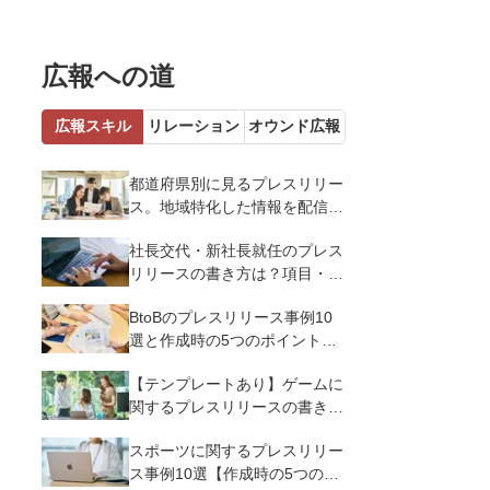
広報への道
広報スキル
リレーション
オウンド広報
都道府県別に見るプレスリリー
ス。地域特化した情報を配信す
るメリットとコツを解説
社長交代・新社長就任のプレス
リリースの書き方は？項目・ポ
イント・事例を紹介
BtoBのプレスリリース事例10
選と作成時の5つのポイントを
解説
【テンプレートあり】ゲームに
関するプレスリリースの書き方
｜3つのポイントと事例を解説
スポーツに関するプレスリリー
ス事例10選【作成時の5つのポ