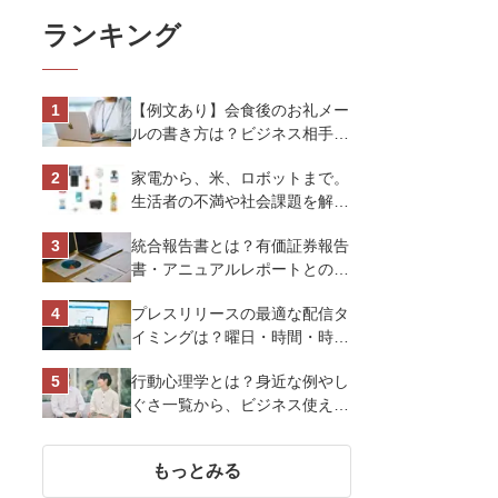
ランキング
【例文あり】会食後のお礼メー
ルの書き方は？ビジネス相手に
好印象を与えるマナーとポイン
家電から、米、ロボットまで。
トを解説
生活者の不満や社会課題を解決
するビジネスの伝え方｜アイリ
統合報告書とは？有価証券報告
スオーヤマ株式会社
書・アニュアルレポートとの違
い、作り方など基礎知識を解説
プレスリリースの最適な配信タ
イミングは？曜日・時間・時期
を戦略的に決定して効果を最大
行動心理学とは？身近な例やし
化させよう
ぐさ一覧から、ビジネス使える
13選を解説
もっとみる