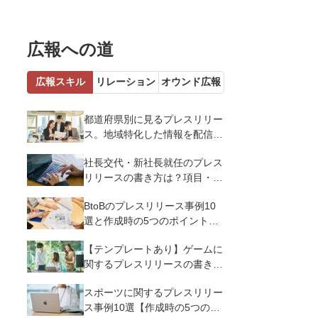
広報への道
広報スキル
リレーション
オウンド広報
都道府県別に見るプレスリリー
ス。地域特化した情報を配信す
るメリットとコツを解説
社長交代・新社長就任のプレス
リリースの書き方は？項目・ポ
イント・事例を紹介
BtoBのプレスリリース事例10
選と作成時の5つのポイントを
解説
【テンプレートあり】ゲームに
関するプレスリリースの書き方
｜3つのポイントと事例を解説
スポーツに関するプレスリリー
ス事例10選【作成時の5つのポ