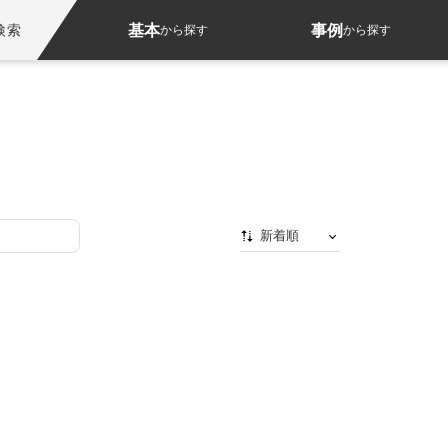
基本
事例
検索
から探す
から探す
新着順
新着順
最初から
人気順