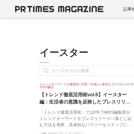
記事
イースター
トレンドキーワードを徹底的に活用！作成から配信までの
2021.03.05
STEP解説
【トレンド徹底活用術vol.6】イースター
編：生活者の意識を反映したプレスリリー
ス...
「トレンド徹底活用術」ではPR TIMES編集部が
トレンドキーワードをプレスリリースへ落とし込
む方法を考察。具体的なハウツーをステップに分
解して...