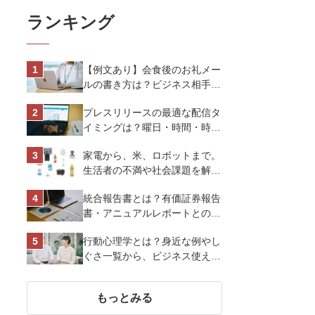
ランキング
【例文あり】会食後のお礼メー
ルの書き方は？ビジネス相手に
好印象を与えるマナーとポイン
プレスリリースの最適な配信タ
トを解説
イミングは？曜日・時間・時期
を戦略的に決定して効果を最大
家電から、米、ロボットまで。
化させよう
生活者の不満や社会課題を解決
するビジネスの伝え方｜アイリ
統合報告書とは？有価証券報告
スオーヤマ株式会社
書・アニュアルレポートとの違
い、作り方など基礎知識を解説
行動心理学とは？身近な例やし
ぐさ一覧から、ビジネス使える
13選を解説
もっとみる