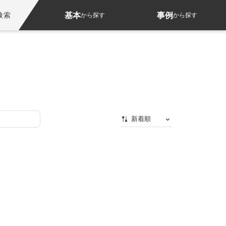
基本
事例
検索
から探す
から探す
新着順
新着順
最初から
人気順