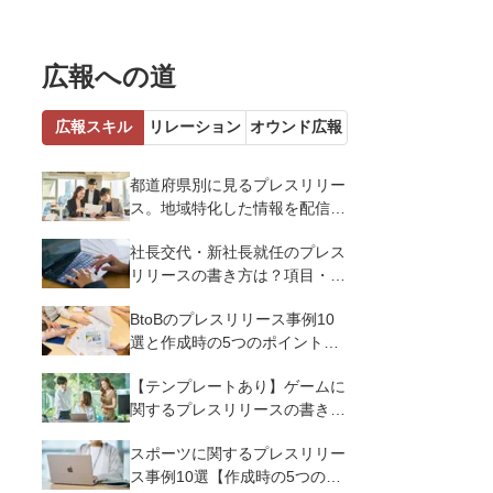
広報への道
広報スキル
リレーション
オウンド広報
都道府県別に見るプレスリリー
ス。地域特化した情報を配信す
るメリットとコツを解説
社長交代・新社長就任のプレス
リリースの書き方は？項目・ポ
イント・事例を紹介
BtoBのプレスリリース事例10
選と作成時の5つのポイントを
解説
【テンプレートあり】ゲームに
関するプレスリリースの書き方
｜3つのポイントと事例を解説
スポーツに関するプレスリリー
ス事例10選【作成時の5つのポ