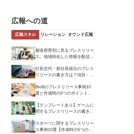
広報への道
広報スキル
リレーション
オウンド広報
都道府県別に見るプレスリリー
ス。地域特化した情報を配信す
るメリットとコツを解説
社長交代・新社長就任のプレス
リリースの書き方は？項目・ポ
イント・事例を紹介
BtoBのプレスリリース事例10
選と作成時の5つのポイントを
解説
【テンプレートあり】ゲームに
関するプレスリリースの書き方
｜3つのポイントと事例を解説
スポーツに関するプレスリリー
ス事例10選【作成時の5つのポ