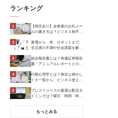
ランキング
【例文あり】会食後のお礼メー
ルの書き方は？ビジネス相手に
好印象を与えるマナーとポイン
家電から、米、ロボットまで。
トを解説
生活者の不満や社会課題を解決
するビジネスの伝え方｜アイリ
統合報告書とは？有価証券報告
スオーヤマ株式会社
書・アニュアルレポートとの違
い、作り方など基礎知識を解説
行動心理学とは？身近な例やし
ぐさ一覧から、ビジネス使える
13選を解説
プレスリリースの最適な配信タ
イミングは？曜日・時間・時期
を戦略的に決定して効果を最大
化させよう
もっとみる