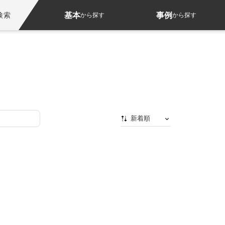
基本
事例
検索
から探す
から探す
新着順
新着順
最初から
人気順