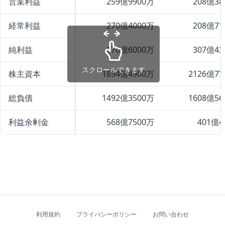
営業利益
259億9900万
208億38
経常利益
270億4000万
208億71
純利益
176億6000万
307億43
スクロールできます
株主資本
1894億4900万
2126億77
総負債
1492億3500万
1608億56
利益余剰金
568億7500万
401億4
利用規約
プライバシーポリシー
お問い合わせ