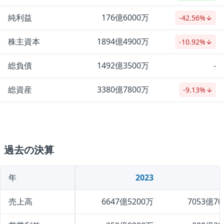
純利益
176億6000万
-42.56%
株主資本
1894億4900万
-10.92%
総負債
1492億3500万
-
総資産
3380億7800万
-9.13%
過去の決算
年
2023
売上高
6647億5200万
7053億70