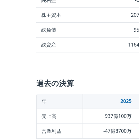
純利益
-
株主資本
20
総負債
9
総資産
116
過去の決算
年
2025
売上高
937億100万
営業利益
-47億8700万