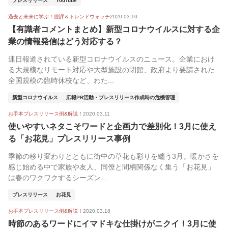
プレスリリース
YouTube
過去と未来に学ぶ！総評＆トレンドウォッチ
2020.03.10
【有識者コメントまとめ】新型コロナウイルスに対する企
業の情報発信はどう対応する？
連日報道されている新型コロナウイルスのニュース。企業におけ
る大規模なリモート対応や大型施設の閉館、政府より要請された
全国規模の臨時休校など、わた...
新型コロナウイルス
広報PR活動・プレスリリース作成時の危機管理
お手本プレスリリース例&解説！
2020.03.11
使いやすいネタこそワードと企画力で差別化！3月に使え
る「お花見」プレスリリース事例
季節の移り変わりとともに街中の草花も彩りを纏う3月。暖かさを
感じ始める中で家族や友人、同僚と間柄関係なく集う「お花見」
は春のワクワクするシーズン...
プレスリリース
お花見
お手本プレスリリース例&解説！
2020.03.18
時節のあるワードにイマドキな仕掛けがニクイ！3月に使