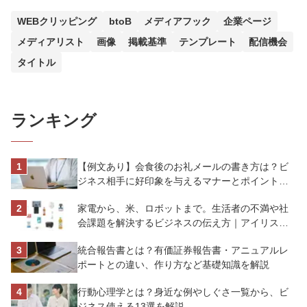
WEBクリッピング
btoB
メディアフック
企業ページ
メディアリスト
画像
掲載基準
テンプレート
配信機会
タイトル
ランキング
【例文あり】会食後のお礼メールの書き方は？ビ
ジネス相手に好印象を与えるマナーとポイントを
解説
家電から、米、ロボットまで。生活者の不満や社
会課題を解決するビジネスの伝え方｜アイリスオ
ーヤマ株式会社
統合報告書とは？有価証券報告書・アニュアルレ
ポートとの違い、作り方など基礎知識を解説
行動心理学とは？身近な例やしぐさ一覧から、ビ
ジネス使える13選を解説