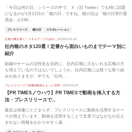
「今日は何の日」シリーズの中で、Ｘ（旧 Twitter）でも特に話題
になるのが2月22日の「猫の日」ですね。猫の日は「猫の日実行委
員会」が198...
プレスリリース
猫の日
コラボレーション
広報の腕を磨く！スキルアップのあれこれ
2020.02.26
社内報のネタ120選！定番から面白いものまでテーマ別に
紹介
組織やチームの活性化を目的に、社内広報に力をいれる広報の方
も増えているのではないでしょうか。社内広報には様々な取り組
みがありますが、中でも「社内...
プレスリリースで画像&動画をもっと活用！
2020.03.07
【PR TIMESノウハウ】PR TIMESで動画を挿入する方
法・プレスリリースで...
最近は画像にとどまらず、プレスリリースに動画を活用するケー
スが増えています。動画を活用することで文章ではなかなか伝え
きれない情報をわかりやすく届...