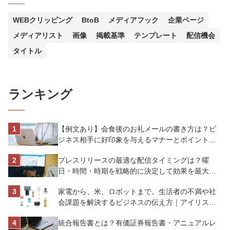
WEBクリッピング
BtoB
メディアフック
企業ページ
メディアリスト
画像
掲載基準
テンプレート
配信機会
タイトル
ランキング
【例文あり】会食後のお礼メールの書き方は？ビ
ジネス相手に好印象を与えるマナーとポイントを
解説
プレスリリースの最適な配信タイミングは？曜
日・時間・時期を戦略的に決定して効果を最大化
させよう
家電から、米、ロボットまで。生活者の不満や社
会課題を解決するビジネスの伝え方｜アイリスオ
ーヤマ株式会社
統合報告書とは？有価証券報告書・アニュアルレ